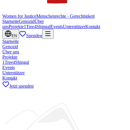
Women for Justice
Menschenrechte · Gerechtigkeit
Startseite
Genozid
Über
uns
Projekte
1Tree4Shingal
Events
Unterstützer
Kontakt
Spenden
EN
Startseite
Genozid
Über uns
Projekte
1Tree4Shingal
Events
Unterstützer
Kontakt
Jetzt spenden